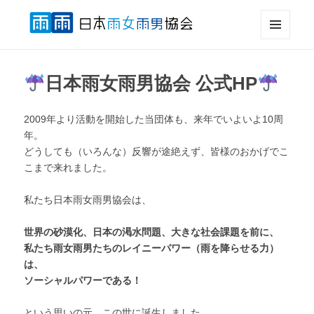
メニュ
日本雨女雨男協会
ーとウ
ィジェ
日本雨女雨男協会 公式HP
ット
2009年より活動を開始した当団体も、来年でいよいよ10周
年。
どうしても（いろんな）反響が途絶えず、皆様のおかげでこ
こまで来れました。
私たち日本雨女雨男協会は、
世界の砂漠化、日本の渇水問題、大きな社会課題を前に、
私たち雨女雨男たちのレイニーパワー（雨を降らせる力）
は、
ソーシャルパワーである！
という思いの元、この世に誕生しました。