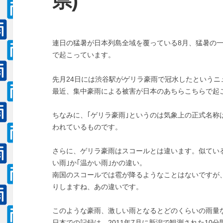
県)
連日の猛暑が日本列島全域を覆っている8月、猛暑の
で起こっています。
先月24日には渋谷駅がゲリラ豪雨で冠水したというニ
最近、集中豪雨による被害が日本のあちらこちらで起
ちなみに、｢ゲリラ豪雨｣というのは気象上の正式名称
われているものです。
さらに、ゲリラ豪雨はスコールとは違います。似てい
い雨｣か｢温かい雨｣かの違い。
南国のスコールでは雹が降るようなことはないですが
りしますね、あの違いです。
このような豪雨、激しい雨となるとどのくらいの雨量
日本での記録は、2011年7月に新潟で観測された10分間