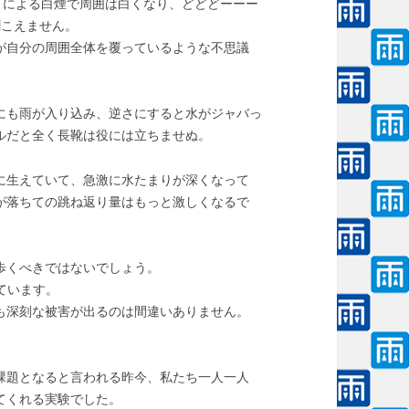
きによる白煙で周囲は白くなり、どどどーーー
聞こえません。
が自分の周囲全体を覆っているような不思議
にも雨が入り込み、逆さにすると水がジャバっ
ルだと全く長靴は役には立ちませぬ。
に生えていて、急激に水たまりが深くなって
が落ちての跳ね返り量はもっと激しくなるで
歩くべきではないでしょう。
れています。
にも深刻な被害が出るのは間違いありません。
課題となると言われる昨今、私たち一人一人
てくれる実験でした。