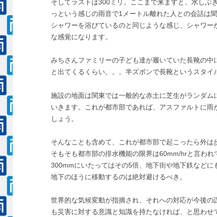
そしてラストは300ミリ。ここまで来ますと、水しぶ
っという感じの雨音で1メートル離れた人との会話は
シャワーを浴びているのと同じような感じ、シャワー
な感覚になります。
みちさんファミリーの子ども達が履いていた長靴の中
と出てくるくらい。。。半ズボンで長靴というスタイ
施設の地面は関東では一般的な赤土に芝生がランダム
いきます。これが都市部であれば、アスファルトに雨
しょう。
そんなことも含めて、これが都市部で起こったら外は
そもそも都市部の排水機能の限界は60mm/hrと言わ
300mmにいたってはその5倍、地下街や地下鉄など
地下のほうに移動するのは絶対避けるべき。
世界的な気候変動が指摘され、それへの対応が今後の
も災害に対する意識と知識を持たなければ、と思わせ