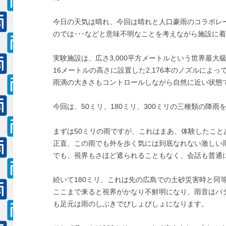
今日の天気は晴れ、今回は晴れと人口豪雨のコラボレ
のでは･･･などと意味不明なことを考えながら施設に
実験施設は、広さ3,000平方メートルという世界最大
16メートルの高さに設置した2,176本のノズルによっ
雨滴の大きさもコントロールしながら自然に近い状態
今回は、50ミリ、180ミリ、300ミリの三種類の降
まずは50ミリの雨ですが、これはまあ、体験したこ
正直、この雨でも外を歩く気には到底なれない激しい
でも、視界もさほど遮られることもなく、会話も普通
続いて180ミリ、これは先の広島での土砂災害時と同
ここまで来ると視界がかなり不鮮明になり、雨音はバ
も足元は雨のしぶきでびしょびしょになります。