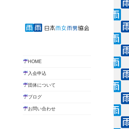
Rainy Power saves the world
日本雨女雨男協会
HOME
入会申込
団体について
ブログ
お問い合わせ