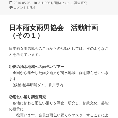
投
カ
2010-05-08
ALL POST
,
団体について
,
調査研究
稿
雨乞山 in 新潟 に
テ
コメントを残す
日:
ゴ
リ
ー
日本雨女雨男協会 活動計画
（その１）
日本雨女雨男協会のこれからの活動としては、次のようなこ
とを考えています。
①夏の渇水地域への雨乞いツアー
全国から集合した雨女雨男が渇水地域に雨を降らせにいき
ます。
(候補地)早明浦ダム、香川県内
②雨乞い踊り調査研究
各地に伝わる雨乞い踊りを調査・研究し、伝統文化・芸能
の継承に
一役買います。会員は雨乞い踊りをマスターすることによ