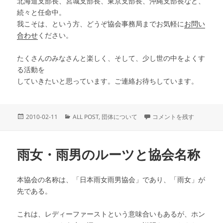
北海道支部長、宮城支部長、東京支部長、沖縄支部長など、
続々と任命中。
我こそは、という方、どうぞ協会事務局までお気軽に
お問い
合わせ
ください。
たくさんのみなさんと楽しく、そして、少し世の中をよくす
る活動を
していきたいと思っています。ご連絡お待ちしています。
投
カ
日本雨女雨男協会 活動計
2010-02-11
ALL POST
,
団体について
コメントを残す
稿
テ
日:
ゴ
リ
雨女・雨男のルーツと協会名称
ー
本協会の名称は、「日本雨女雨男協会」であり、「雨女」が
先である。
これは、レディーファーストという意味合いもあるが、ホン