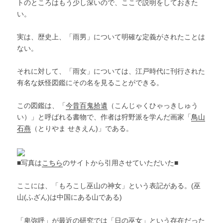
トのところはもう少し深いので、ここで説明をしておきた
い。
実は、歴史上、「雨男」について明確な定義がされたことは
ない。
それに対して、「雨女」については、江戸時代に刊行された
有名な妖怪図鑑にその名を見ることができる。
この図鑑は、「
今昔百鬼拾遺
（こんじゃくひゃっきしゅう
い）」と呼ばれる書物で、作者は狩野派を学んだ画家「
鳥山
石燕
（とりやま せきえん)」である。
■写真は
こちら
のサイトから引用させていただいた■
ここには、「もろこし巫山の神女」という表記がある。(巫
山(ふざん)は中国にある山である)
「卑弥呼」が最近の研究では「日の巫女」という存在だった