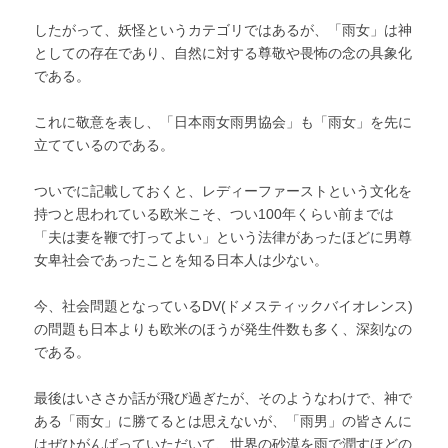
したがって、妖怪というカテゴリではあるが、「雨女」は神
としての存在であり、自然に対する尊敬や畏怖の念の具象化
である。
これに敬意を表し、「日本雨女雨男協会」も「雨女」を先に
立てているのである。
ついでに記載しておくと、レディーファーストという文化を
持つと思われている欧米こそ、つい100年くらい前までは
「夫は妻を鞭で打ってよい」という法律があったほどに男尊
女卑社会であったことを知る日本人は少ない。
今、社会問題となっているDV(ドメスティックバイオレンス)
の問題も日本よりも欧米のほうが発生件数も多く、深刻なの
である。
最後はいささか話が飛び過ぎたが、そのようなわけで、神で
ある「雨女」に勝てるとは思えないが、「雨男」の皆さんに
はぜひがんばっていただいて、世界の砂漠を雨で潤すほどの