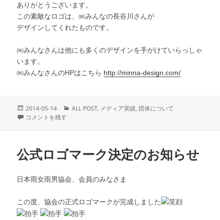
ありがとうございます。
この素敵なロゴは、㈱みんなの長谷川さんが
デザインしてくれたものです。
㈱みんなさんは他にも多くのデザインを手がけていらっしゃ
います。
㈱みんなさんのHPはこちら
http://minna-design.com/
投
カ
2014-05-14
ALL POST
,
メディア実績
,
団体について
稿
当協会のロゴが紹介されました！ に
テ
コメントを残す
日:
ゴ
リ
ー
公式ロゴマーク決定のお知らせ
日本雨女雨男協会、会員のみなさま
この度、協会の正式ロゴマークが完成しました