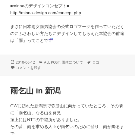
■minnaのデザインコンセプト■
http://minna-design.com/concept.php
まさに日本雨女雨男協会の公式ロゴマークを作っていただく
のにふさわしい方たちにデザインしてもらえた本協会の前途
は「雨」ってことで
投
カ
タ
2010-06-12
ALL POST
,
団体について
ロゴ
稿
公式ロゴマーク決定のお知らせ に
テ
グ
コメントを残す
日:
ゴ
リ
ー
雨乞山 in 新潟
GWに訪れた新潟県で弥彦山に向かっていたところ、その隣
に「雨乞山」なる山を発見！
頂上にはNTTの中継所がありました。
その昔、雨を求める人々が雨乞いのために登り、雨が降るま
で