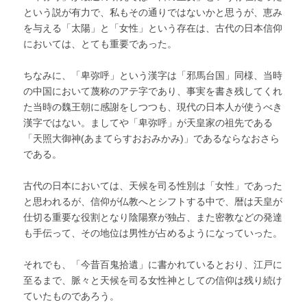
という説が有力で、私もその通りではないかと思うが、恵み
を与える「太陽」と「女性」という存在は、古代の日本信仰
においては、とても重要であった。
ちなみに、「卑弥呼」という漢字は「邪馬台国」同様、当時
の中国において蔑称のアテ字であり、事実を書き残してくれ
た当時の魏王朝に感謝をしつつも、現代の日本人が使うべき
漢字ではない。ましてや「卑弥呼」が天皇家の祖先である
「天照大御神(あまてらすおおみかみ)」であるならなおさら
である。
古代の日本においては、天候を司る性別は「女性」であった
と思われるが、信仰が仏教へとシフトする中で、暦は天皇が
仕切る重要な役割となり陰陽寮が独占、また密教などの発達
も手伝って、その地位は男性が占めるようになっていった。
それでも、「今昔百鬼拾遺」に書かれているとおり、江戸に
至るまで、脈々と天候を司る女性神としての信仰は残り続け
ていたものであろう。